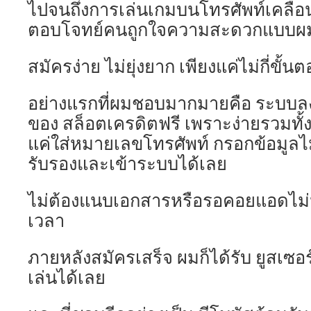
ไปจนถึงการเล่นเกมบนโทรศัพท์เคลื่อนที่
ตอบโจทย์คนถูกใจความสะดวกแบบผ
สมัครง่าย ไม่ยุ่งยาก เพียงแค่ไม่กี่ขั้นต
อย่างแรกที่ผมชอบมากมายคือ ระบบล
ของ สล็อตเครดิตฟรี เพราะง่ายรวมทั้ง
แค่ใส่หมายเลขโทรศัพท์ กรอกข้อมูลไม
รับรองและเข้าระบบได้เลย
ไม่ต้องแนบเอกสารหรือรอคอยแอดไม่น
เวลา
ภายหลังสมัครเสร็จ ผมก็ได้รับ ยูสเซอร
เล่นได้เลย