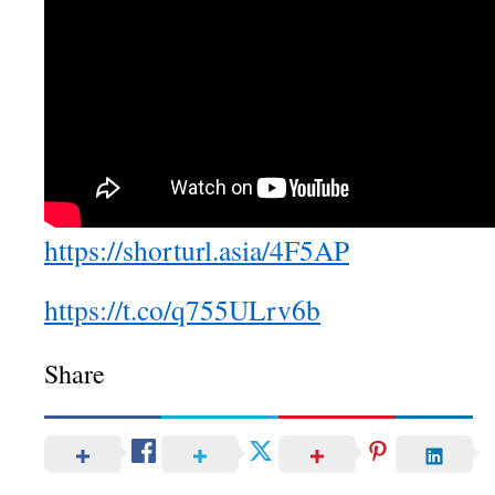
https://shorturl.asia/4F5AP
https://t.co/q755ULrv6b
Share