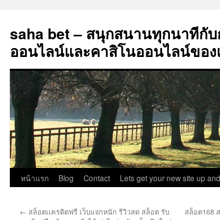
saha bet – สนุกสนานทุกนาทีกับ
ออนไลน์และคาสิโนออนไลน์ของเ
ข้าม
หน้าแรก
Blog
Contact
Lets get your new site up and
ไป
←
สล็อตเเครดิตฟรี เว็บแจกหนัก รีวิวสด สล็อต รับ
สล็อต168 ส
ยัง