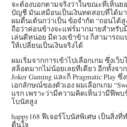
จะต้องบอกตามจริงว่าในขณะที่เห็นย
บัญชี มันเสมือนเป็นเงินทดสอบที่ได้มาฟร
ผมตื่นเต้นกว่าเป็น ข้อจำกัด “ถอนได้สู
ถือว่าค่อนข้างจะแฟร์มากมายสำหรับมือ
เล่นดีหน่อย มีดวงเข้าข้าง ก็สามารถแป
ให้เปลี่ยนเป็นเงินจริงได้
ผมเริ่มจากการเข้าไปเลือกเกม ซึ่งเว็บไ
สล็อตมากไม่น้อยเลยทีเดียว อีกทั้งจากค
Joker Gaming และก็ Pragmatic Play ซึ่ง
เอกลักษณ์ของตัวเอง ผมเลือกเกม “Swe
แรก เพราะว่ามีความคิดเห็นว่ามีฟีพบร
โบนัสสูง
happy168 ฟีเจอร์โบนัสพิเศษ เป็นสิ่งที
ตื่นใจ