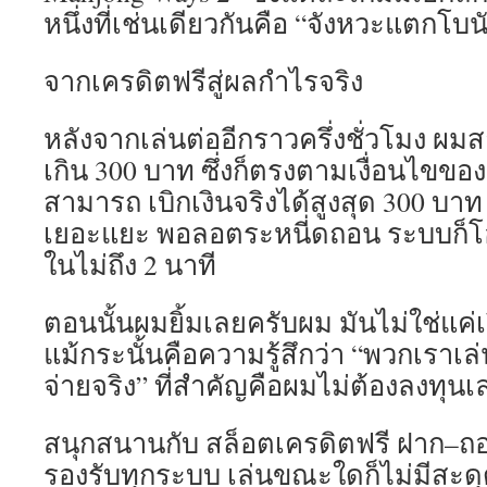
หนึ่งที่เช่นเดียวกันคือ “จังหวะแตกโบน
จากเครดิตฟรีสู่ผลกำไรจริง
หลังจากเล่นต่ออีกราวครึ่งชั่วโมง 
เกิน 300 บาท ซึ่งก็ตรงตามเงื่อนไขของ
สามารถ เบิกเงินจริงได้สูงสุด 300 บาท
เยอะแยะ พอลอตระหนี่ดถอน ระบบก็โอ
ในไม่ถึง 2 นาที
ตอนนั้นผมยิ้มเลยครับผม มันไม่ใช่แค่เ
แม้กระนั้นคือความรู้สึกว่า “พวกเราเล่น
จ่ายจริง” ที่สำคัญคือผมไม่ต้องลงทุนเ
สนุกสนานกับ สล็อตเครดิตฟรี ฝาก–ถอ
รองรับทุกระบบ เล่นขณะใดก็ไม่มีสะดุ