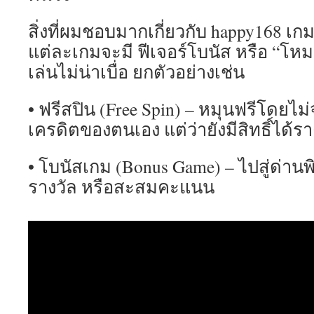
สิ่งที่ผมชอบมากเกี่ยวกับ happy168 เ
แต่ละเกมจะมี ฟีเจอร์โบนัส หรือ “โหม
เล่นไม่น่าเบื่อ ยกตัวอย่างเช่น
• ฟรีสปิน (Free Spin) – หมุนฟรีโดยไม่
เครดิตของตนเอง แต่ว่ายังมีสิทธิ์ได้รา
• โบนัสเกม (Bonus Game) – ไปสู่ด่านพิ
รางวัล หรือสะสมคะแนน