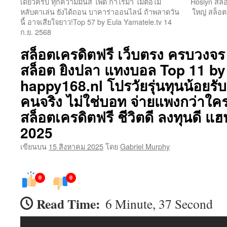
เดียวครบ ทุกความมันส์ ไพ่ดี กำไรมา ไม้ต่อไม้
Roslyn สล็
หลับตาเล่น ยังได้ถอน บาคาร่าออนไลน์ ถ้าพลาดวัน
ใหญ่ สล็อต
เนื้อหา
นี้ อาจเสียใจยาว!Top 57 by Eula Yamatele.tv 14
ก.ย. 2568
สล็อตเครดิตฟรี เว็บตรง ครบวงจร
สล็อต ยิงปลา แทงบอล Top 11 by 
happy168.nl โปรวัยรุ่นทุนน้อยรั
คนจริง ไม่ใช่บอท จ่ายแพงกว่าใคร
สล็อตเครดิตฟรี ชีวิตดี ลงทุนดี แฮป
2025
เขียนบน
15 สิงหาคม 2025
โดย
Gabriel Murphy
0
0
Read Time:
6 Minute, 37 Second