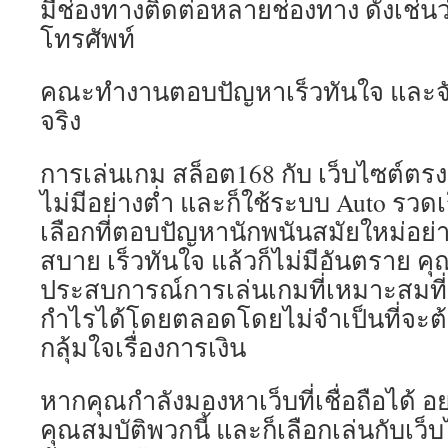
มีช่องทางติดต่อหลายช่องทาง ดังเช่นว
โทรศัพท์
คณะทำงานตอบปัญหาเร็วทันใจ และจั
จริง
การเล่นเกม สล็อต168 กับ เว็บไซต์ตรง 
ไม่มีอย่างต่ำ และก็ใช้ระบบ Auto รวดเ
เลือกที่ตอบปัญหานักพนันสมัยใหม่อย่
สบาย เร็วทันใจ แล้วก็ไม่มีอันตราย คุ
ประสบการณ์การเล่นเกมที่เหมาะสมที่
กำไรได้โดยตลอดโดยไม่จำเป็นที่จะต้
กลุ้มใจเรื่องการเงิน
หากคุณกำลังมองหาเว็บที่เชื่อถือได้ 
คุณสมบัติพวกนี้ และก็เลือกเล่นกับเว