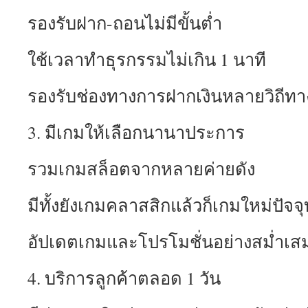
รองรับฝาก-ถอนไม่มีขั้นต่ำ
ใช้เวลาทำธุรกรรมไม่เกิน 1 นาที
รองรับช่องทางการฝากเงินหลายวิถีทา
3. มีเกมให้เลือกนานาประการ
รวมเกมสล็อตจากหลายค่ายดัง
มีทั้งยังเกมคลาสสิกแล้วก็เกมใหม่ปัจจุ
อัปเดตเกมและโปรโมชั่นอย่างสม่ำเส
4. บริการลูกค้าตลอด 1 วัน