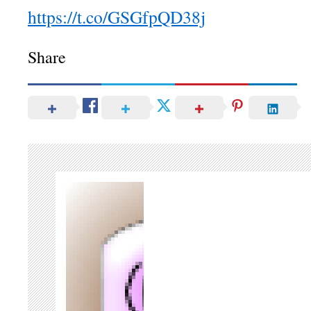
https://t.co/GSGfpQD38j
Share