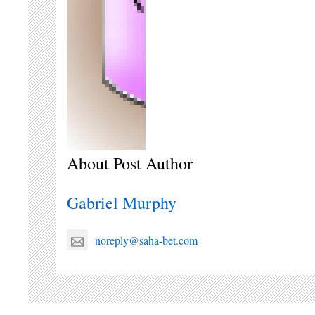
About Post Author
Gabriel Murphy
noreply@saha-bet.com