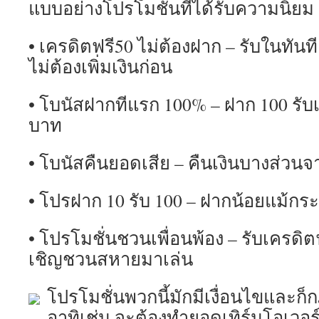
แบบอย่างโปรโมชั่นที่ได้รับความนิยม
• เครดิตฟรี50 ไม่ต้องฝาก – รับในทัน
ไม่ต้องเพิ่มเงินก่อน
• โบนัสฝากทีแรก 100% – ฝาก 100 รับเ
บาท
• โบนัสคืนยอดเสีย – คืนเงินบางส่วน
• โปรฝาก 10 รับ 100 – ฝากน้อยแม้กระน
• โปรโมชั่นชวนเพื่อนพ้อง – รับเครดิตฟ
เชิญชวนสหายมาเล่น
โปรโมชั่นพวกนี้มักมีเงื่อนไขและก็
อาทิเช่น จะต้องทำยอดเทิร์นโอเวอร์