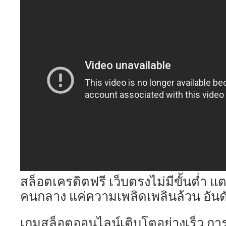
สล็อตเครดิตฟรี เว็บตรงไม่มีขั้นต่ำ แต
คนกลาง แค่ความเพลิดเพลินล้วน อันด
เกมสล็อตออนไลน์เติบโตอย่างเร็ว การ