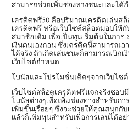
สามารถช่วยเพิ่มช่องทางชนะและได้กำ
เครดิตฟรี50 คือปริมาณเครดิตเล่นสล็อ
เครดิตฟรี หรือเว็บไซต์สล็อตมอบให้ก
สมาชิกเดิม เพื่อเป็นทุนเริ่มต้นในการ
เงินตนเองก่อน ซึ่งเครดิตนี้สามารถเอ
ได้จริง ถ้าเกิดเล่นชนะก็สามารถเบิกเง
เว็บไซต์กำหนด
โบนัสและโปรโมชั่นเด็ดๆจากเว็บไซต์
เว็บไซต์สล็อตเครดิตฟรีแจกจริงชอบมี
โบนัสต่างๆเพื่อเพิ่มช่องทางสำหรับกา
เพิ่มขึ้นเรื่อยๆ ซึ่งจะช่วยให้คุณสนุกก
แล้วก็เพิ่มทุนสำหรับเพื่อการเล่นได้อย่