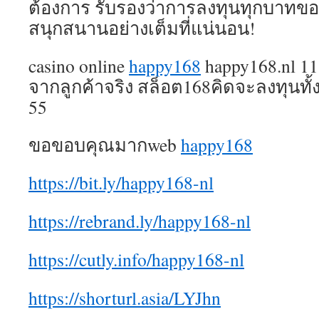
ต้องการ รับรองว่าการลงทุนทุกบาทของ
สนุกสนานอย่างเต็มที่แน่นอน!
casino online
happy168
happy168.nl 11 
จากลูกค้าจริง สล็อต168คิดจะลงทุนทั้งทีต
55
ขอขอบคุณมากweb
happy168
https://bit.ly/happy168-nl
https://rebrand.ly/happy168-nl
https://cutly.info/happy168-nl
https://shorturl.asia/LYJhn