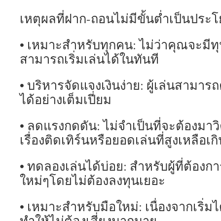
เหตุผลที่ฝาก-ถอนไม่มีขั้นต่ำเป็นประโ
• เหมาะสำหรับทุกคน: ไม่ว่าคุณจะมีทุ
สามารถเริ่มเล่นได้ในทันที
• บริหารจัดแจงเงินง่าย: ผู้เล่นสาม
ได้อย่างเต็มเปี่ยม
• ลดแรงกดดัน: ไม่จำเป็นที่จะต้องมาว
เรื่องติดเทิร์นหรือยอดเล่นที่สูงเหลือเก
• ทดลองเล่นได้บ่อย: สำหรับผู้ที่ต้องก
ใหม่ๆโดยไม่ต้องลงทุนเยอะ
• เหมาะสำหรับมือใหม่: เนื่องจากเริ่ม
ทำให้ไม่ต้องเสี่ยงมากมาย