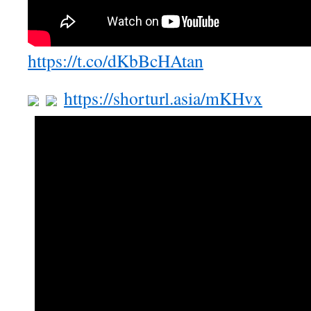
https://t.co/dKbBcHAtan
https://shorturl.asia/mKHvx