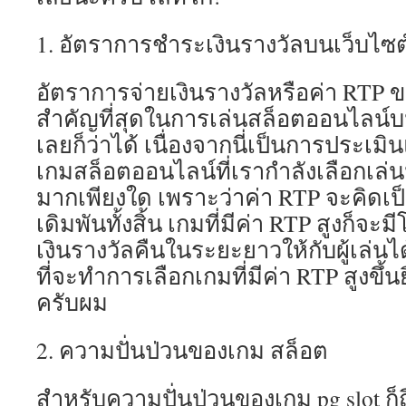
1. อัตราการชำระเงินรางวัลบนเว็บไซต
อัตราการจ่ายเงินรางวัลหรือค่า RTP ขอ
สำคัญที่สุดในการเล่นสล็อตออนไลน์บน
เลยก็ว่าได้ เนื่องจากนี่เป็นการประเม
เกมสล็อตออนไลน์ที่เรากำลังเลือกเล่น
มากเพียงใด เพราะว่าค่า RTP จะคิดเป็
เดิมพันทั้งสิ้น เกมที่มีค่า RTP สูงก
เงินรางวัลคืนในระยะยาวให้กับผู้เล่นไ
ที่จะทำการเลือกเกมที่มีค่า RTP สูงขึ้นย
ครับผม
2. ความปั่นป่วนของเกม สล็อต
สำหรับความปั่นป่วนของเกม pg slot ก็ถ