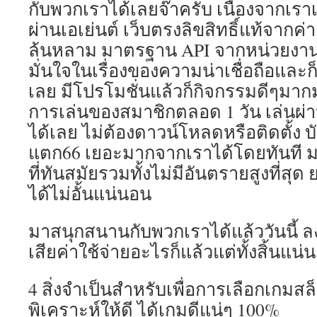
กับพวกเราได้เลยจ๊าครับ เนื่องจากเรา
ผ่านเอเย่นต์ เว็บตรงลิขสิทธิ์แท้จากค
ล้นหลาม มาตรฐาน API จากหน่วยงาน
มั่นใจในเรื่องของความน่าเชื่อถือและ
เลย มีโปรโมชั่นแล้วก็กิจกรรมดีๆมาก
การเล่นของสมาชิกตลอด 1 วัน เล่นผ่า
ได้เลย ไม่ต้องดาวน์โหลดหรือติดตั้ง บั
แตก66 เยอะมากจากเราได้โดยทันที
ที่ทันสมัยรวมทั้งไม่มีอันตรายสูงที่ส
ได้ไม่อั้นแน่นอน
มาสนุกสนานกับพวกเราได้แล้ววันนี้ ลง
เสียค่าใช้จ่ายอะไรก็แล้วแต่ทั้งสิ้นแ
4 สิ่งจำเป็นสำหรับเพื่อการเลือกเกม
พิเคราะห์ให้ดี ได้เกมดีแน่ๆ 100%