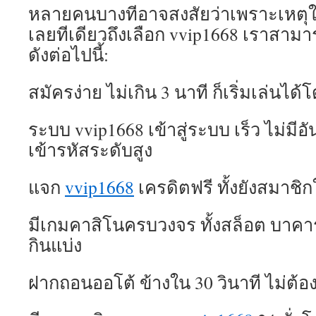
หลายคนบางทีอาจสงสัยว่าเพราะเหตุใด
เลยทีเดียวถึงเลือก vvip1668 เราสาม
ดังต่อไปนี้:
สมัครง่าย ไม่เกิน 3 นาที ก็เริ่มเล่นได้
ระบบ vvip1668 เข้าสู่ระบบ เร็ว ไม่มี
เข้ารหัสระดับสูง
แจก
vvip1668
เครดิตฟรี ทั้งยังสมาชิก
มีเกมคาสิโนครบวงจร ทั้งสล็อต บาคาร
กินแบ่ง
ฝากถอนออโต้ ข้างใน 30 วินาที ไม่ต้