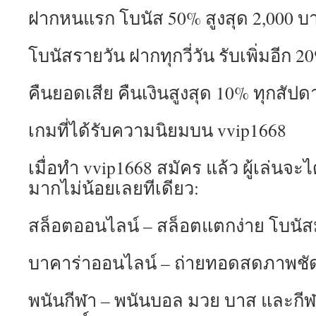
ฝากหนแรก โบนัส 50% สูงสุด 2,000 บ
โบนัสรายวัน ฝากทุกวี่วัน รับเพิ่มอีก 2
คืนยอดเสีย คืนเงินสูงสุด 10% ทุกสัปด
เกมที่ได้รับความนิยมบน vvip1668
เมื่อทำ vvip1668 สมัคร แล้ว ผู้เล่นจ
มากไม่น้อยเลยทีเดียว:
สล็อตออนไลน์ – สล็อตแตกง่าย โบนัส
บาคาร่าออนไลน์ – ถ่ายทอดสดภาพชั
พนันกีฬา – พนันบอล มวย บาส และกีฬ