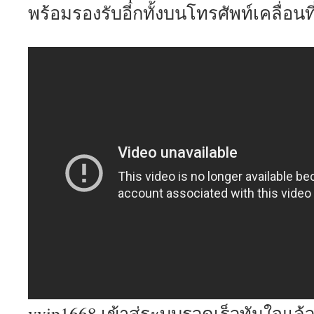
พร้อมรองรับอีกทั้งบนโทรศัพท์เคลื่อนท
vvip1668 เข้าสู่ระบบรวดเร็วทันใจแล้ว