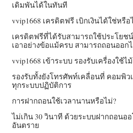
เดิมพันได้ในทันที
vvip1668 เครดิตฟรี เบิกเงินได้ใช่หรือไ
เครดิตฟรีที่ได้รับสามารถใช้ประโยชน์พ
เอาอย่างข้อแม้ครบ สามารถถอนออกไ
vvip1668 เข้าระบบ รองรับเครื่องใช้ไ
รองรับทั้งยังโทรศัพท์เคลื่อนที่ คอมพิว
ทุกระบบปฏิบัติการ
การฝากถอนใช้เวลานานหรือไม่?
ไม่เกิน 30 วินาที ด้วยระบบฝากถอนออโต้
อันตราย