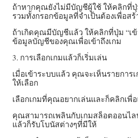
ถ้าหากคุณยังไม่มีบัญชีผู้ใช้ ให้คลิกที่
รวมทั้งกรอกข้อมูลที่จำเป็นต้องเพื่อสร้
ถ้าเกิดคุณมีบัญชีแล้ว ให้คลิกที่ปุ่ม “เ
ข้อมูลบัญชีของคุณเพื่อเข้าถึงเกม
3. การเลือกเกมแล้วก็เริ่มเล่น
เมื่อเข้าระบบแล้ว คุณจะเห็นรายการเ
ให้เลือก
เลือกเกมที่คุณอยากเล่นและก็คลิกเพื่อเ
คุณสามารถเพลินกับเกมสล็อตออนไลน์ท
แล้วก็รับโบนัสต่างๆที่มีให้