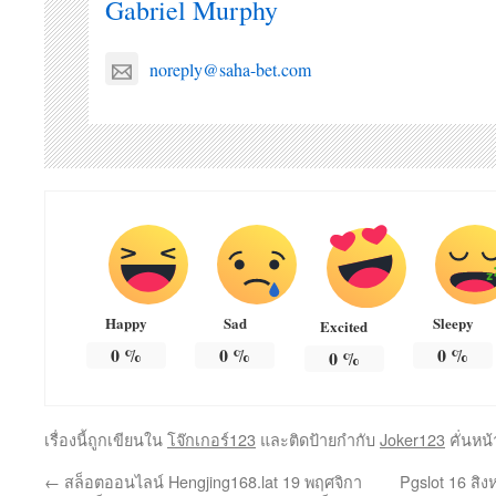
Gabriel Murphy
noreply@saha-bet.com
Happy
Sad
Sleepy
Excited
0
%
0
%
0
%
0
%
เรื่องนี้ถูกเขียนใน
โจ๊กเกอร์123
และติดป้ายกำกับ
Joker123
คั่นหน
←
สล็อตออนไลน์ Hengjing168.lat 19 พฤศจิกา
Pgslot 16 สิงห