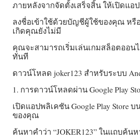
ภายหลังจากจัดตั้งเสร็จสิ้น ให้เปิดแ
ลงชื่อเข้าใช้ด้วยบัญชีผู้ใช้ของคุณ หร
เกิดคุณยังไม่มี
คุณจะสามารถเริ่มเล่นเกมสล็อตออนไล
ทันที
ดาวน์โหลด joker123 สำหรับระบบ An
1. การดาวน์โหลดผ่าน Google Play Sto
เปิดแอปพลิเคชัน Google Play Store บน
ของคุณ
ค้นหาคำว่า “JOKER123” ในแถบค้นห