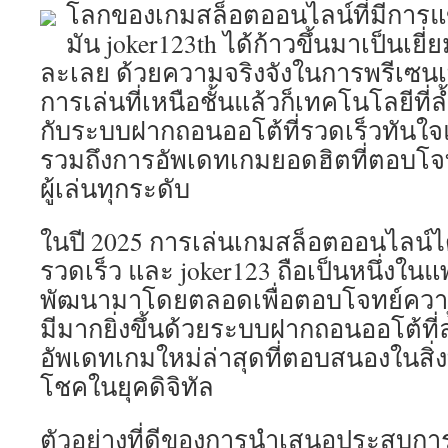
โลกของเกมสล็อตออนไลน์ที่มีการแข่
มัน joker123th ได้ก้าวขึ้นมาเป็นเยี่
ละเลย ด้วยความจริงจังในการพรีเซน
การเล่นที่เหนือชั้นแล้วก็เทคโนโลยีที่ล
กับระบบฝากถอนออโต้ที่รวดเร็วทันใจแ
รวมถึงการอัพเดทเกมยอดฮิตที่ตอบโ
ผู้เล่นทุกระดับ
ในปี 2025 การเล่นเกมสล็อตออนไลน์ได
รวดเร็ว และ joker123 ถือเป็นหนึ่งใน
พัฒนามาโดยตลอดเพื่อตอบโจทย์ความต้
มีมากยิ่งขึ้นด้วยระบบฝากถอนออโต้ที่ล
อัพเดทเกมใหม่ล่าสุดที่ตอบสนองในสิ่งท
โชคในยุคดิจิทัล
ตัวอย่างที่ดีของการนำเสนอประสบการ