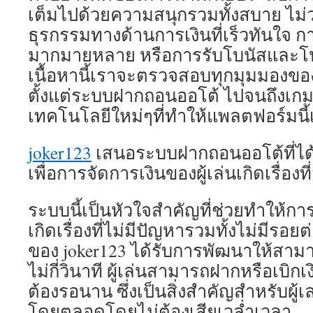
เต็มไปด้วยความสนุกรวมทั้งสบาย ไม่
ธุรกรรมทางด้านการเงินที่เร็วทันใจ กา
มากมายหลาย หรือการรับโบนัสและโปร
เนื้อหานี้เราจะตรวจสอบทุกมุมมองขอ
ตั้งแต่ระบบฝากถอนออโต้ ไปจนถึงเกม
เทคโนโลยีใหม่ๆที่ทำให้แพลตฟอร์มนี้เป
joker123
เสนอระบบฝากถอนออโต้ที่ไ
เพื่อการจัดการเงินของผู้เล่นเกิดเรื่องท
ระบบนี้เป็นหัวใจสำคัญที่ช่วยทำให้ก
เกิดเรื่องที่ไม่มีปัญหารวมทั้งไม่มีร
ของ joker123 ได้รับการพัฒนาให้สาม
ไม่กี่วินาที ผู้เล่นสามารถฝากหรือเบิกเ
ต้องรอนาน ซึ่งเป็นสิ่งสำคัญสำหรับผู้เ
โดยตลอดโดยไม่ต้องเสียเวล่ำเวลา