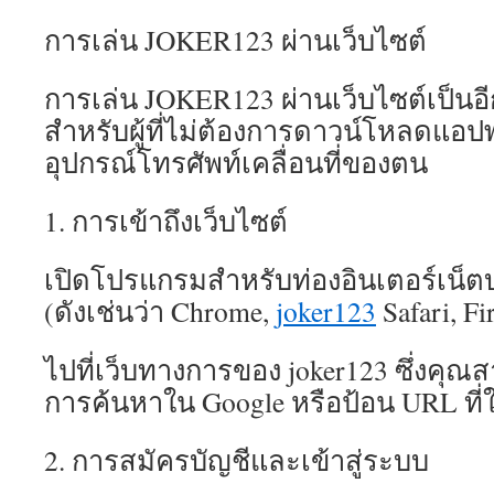
การเล่น JOKER123 ผ่านเว็บไซต์
การเล่น JOKER123 ผ่านเว็บไซต์เป็นอีก
สำหรับผู้ที่ไม่ต้องการดาวน์โหลดแอป
อุปกรณ์โทรศัพท์เคลื่อนที่ของตน
1. การเข้าถึงเว็บไซต์
เปิดโปรแกรมสำหรับท่องอินเตอร์เน็
(ดังเช่นว่า Chrome,
joker123
Safari, Fi
ไปที่เว็บทางการของ joker123 ซึ่งคุ
การค้นหาใน Google หรือป้อน URL ที่
2. การสมัครบัญชีและเข้าสู่ระบบ