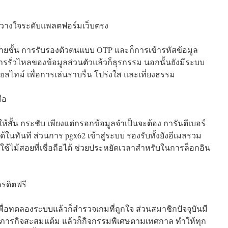
้วางใจระดับแพลตฟอร์มเว็บตรง
ายชั้น การรับรองตัวตนแบบ OTP และก็การเข้ารหัสข้อมูล
การรั่วไหลของข้อมูลส่วนตัวแล้วก็ธุรกรรม นอกนั้นยังมีระบบ
ไทม์ เพื่อการเล่นราบรื่น โปร่งใส และเที่ยงธรรม
ือ
้สั้น กระชับ เพียงแต่กรอกข้อมูลจำเป็นจะต้อง การันตีเบอร์
ด้ในทันที ส่วนการ pgx62 เข้าสู่ระบบ รองรับทั้งยังอีเมลรวม
องใช้ไม้สอยที่เชื่อถือได้ ช่วยประหยัดเวลาสำหรับในการล็อกอิน
ครดิตฟรี
พื่อทดลองระบบแล้วก็สำรวจเกมที่ถูกใจ ส่วนสมาชิกปัจจุบันมี
 ภารกิจสะสมแต้ม แล้วก็กิจกรรมพิเศษตามเทศกาล ทำให้ทุก