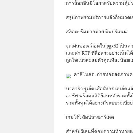
การล็อกอินมีโอกาสรับความคุ้มรา
สรุปภาพรวมบริการแล้วก็หมวดเ
สล็อต: ธีมมากมาย ฟีพบร์แน่น
จุดเด่นของสล็อตใน pgx62 เป็นค
และค่า RTP ที่สื่อสารอย่างเห็นได้
ถูกใจแนวสะสมตัวคูณทีละน้อยแต
คาสิโนสด: ถ่ายทอดสดภาพค
บาคาร่า รูเล็ต เสือมังกร แบล็ค
อาชีพ พร้อมสถิติย้อนหลังรวมท
รวมทั้งทุนได้อย่างมีระบบระเบียบ
เกมโต๊ะ/ยิงปลา/อาร์เคด
สำหรับผู้เล่นที่ชอบความท้าทา