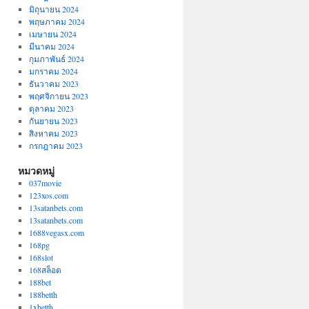
มิถุนายน 2024
พฤษภาคม 2024
เมษายน 2024
มีนาคม 2024
กุมภาพันธ์ 2024
มกราคม 2024
ธันวาคม 2023
พฤศจิกายน 2023
ตุลาคม 2023
กันยายน 2023
สิงหาคม 2023
กรกฎาคม 2023
หมวดหมู่
037movie
123xos.com
13satanbets.com
13satanbets.com
1688vegasx.com
168pg
168slot
168สล็อต
188bet
188betth
1xbetth