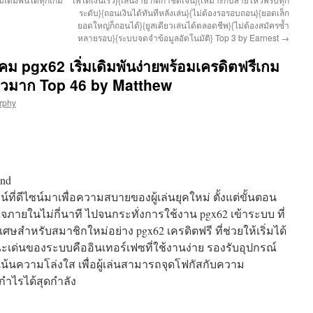
ระดับ}{ถอนเงินได้ทันทีหลังเล่น}{ไม่ต้องรอรอบถอน}{ยอดเล็ก
ยอดใหญ่ก็ถอนได้}{ยูสเดียวเล่นได้ตลอดชีพ}{ไม่ต้องสมัครซ้ำ
หลายรอบ}{ระบบจดจำข้อมูลอัตโนมัติ} Top 3 by Earnest
→
 pgx62 เริ่มเดิมพันง่ายพร้อมเครดิตฟรีเกม
้ไวมาก Top 46 by Matthew
rphy
ond
ี่ดีไซน์มาเพื่อความสบายของผู้เล่นยุคใหม่ ตั้งแต่ขั้นตอน
ใจภายในไม่กี่นาที ไปจนกระทั่งการใช้งาน pgx62 เข้าระบบ ที่
ศษสำหรับสมาชิกใหม่อย่าง pgx62 เครดิตฟรี ที่ช่วยให้เริ่มได้
ณะเด่นของระบบคืออินเทอร์เฟซที่ใช้งานง่าย รองรับอุปกรณ์
่เน้นความโล่งใส เพื่อผู้เล่นสามารถจุดโฟกัสกับความ
ำไรได้สุดกำลัง