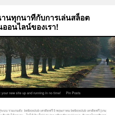
นานทุกนาทีกับการเล่นสล็อต
นออนไลน์ของเรา!
t your new site up and running in no time!
Pin Posts
่ระบบ รวมเกมดัง
betboxclub เครดิตฟรี 5 พฤษภาคม betboxclub เครดิตฟรี {เกม
็มเดิมพันได้ทุกเกม
ไพ่ได้เงินเร็ว}{เล่นง่าย กติกาชัดเจน}{เหมาะกับสายไหวพริบทุก