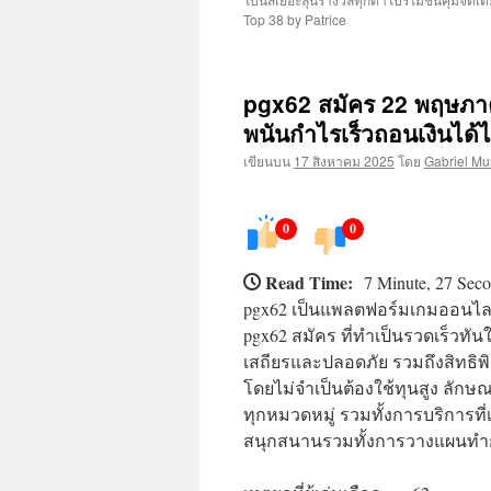
Top 38 by Patrice
เนื้อหา
pgx62 สมัคร 22 พฤษภาคม
พนันกำไรเร็วถอนเงินได
เขียนบน
17 สิงหาคม 2025
โดย
Gabriel Mu
0
0
Read Time:
7 Minute, 27 Sec
pgx62 เป็นแพลตฟอร์มเกมออนไลน์ท
pgx62 สมัคร ที่ทำเป็นรวดเร็วทัน
เสถียรและปลอดภัย รวมถึงสิทธิพิเ
โดยไม่จำเป็นต้องใช้ทุนสูง ลักษ
ทุกหมวดหมู่ รวมทั้งการบริการที
สนุกสนานรวมทั้งการวางแผนทำก