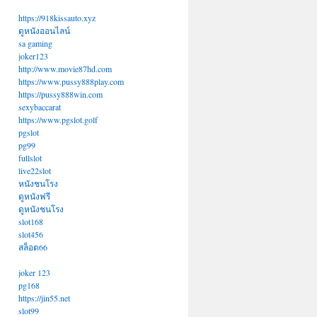
https://918kissauto.xyz
ดูหนังออนไลน์
sa gaming
joker123
http://www.movie87hd.com
https://www.pussy888play.com
https://pussy888win.com
sexybaccarat
https://www.pgslot.golf
pgslot
pg99
fullslot
live22slot
หนังชนโรง
ดูหนังฟรี
ดูหนังชนโรง
slot168
slot456
สล็อต66
joker 123
pg168
https://jin55.net
slot99