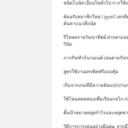
ชนิดโบนัส เงื่อนไขทั่วไป การใ
ต้อนรับสมาชิกใหม่ / pgx62 เครด
ค้นหาแนวที่ถนัด
รีโหลดรายวัน/อาทิตย์ ฝากตามอย่
วินัย
ภารกิจ/ทัวร์นาเมนต์ เล่นตามกิจ
สูตรใช้งานเครดิตฟรีแบบคุ้ม
เริ่มจากเกมที่มีความผันแปรปาน
ใช้โหมดทดสอบเพื่อเรียนกลไก ก่
ตั้งเป้าหมายหยุดกำไรและหยุดขาด
วิธีการการเล่นอย่างมีแผน: จากมือใหม