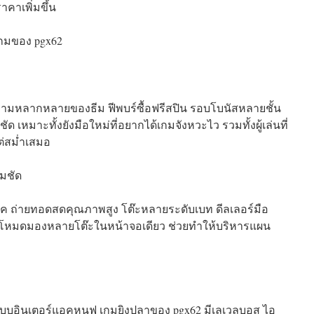
คาเพิ่มขึ้น
กมของ pgx62
วามหลากหลายของธีม ฟีพบร์ซื้อฟรีสปิน รอบโบนัสหลายชั้น
ชัด เหมาะทั้งยังมือใหม่ที่อยากได้เกมจังหวะไว รวมทั้งผู้เล่นที่
่สม่ำเสมอ
มชัด
แจ็ค ถ่ายทอดสดคุณภาพสูง โต๊ะหลายระดับเบท ดีลเลอร์มือ
ั้งโหมดมองหลายโต๊ะในหน้าจอเดียว ช่วยทำให้บริหารแผน
ยแบบอินเตอร์แอคหนฟ เกมยิงปลาของ pgx62 มีเลเวลบอส ไอ