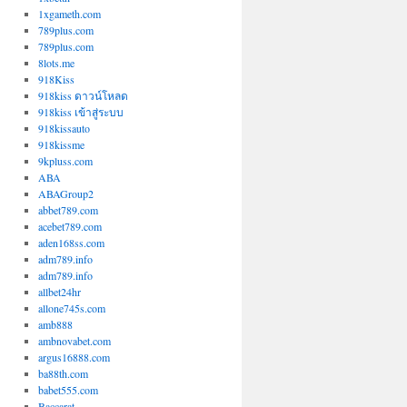
1xgameth.com
789plus.com
789plus.com
8lots.me
918Kiss
918kiss ดาวน์โหลด
918kiss เข้าสู่ระบบ
918kissauto
918kissme
9kpluss.com
ABA
ABAGroup2
abbet789.com
acebet789.com
aden168ss.com
adm789.info
adm789.info
allbet24hr
allone745s.com
amb888
ambnovabet.com
argus16888.com
ba88th.com
babet555.com
Baccarat