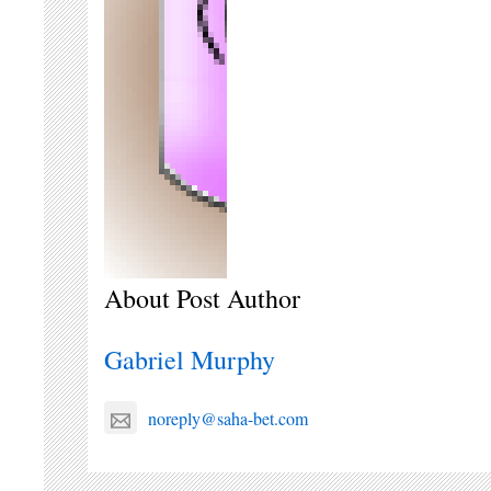
About Post Author
Gabriel Murphy
noreply@saha-bet.com