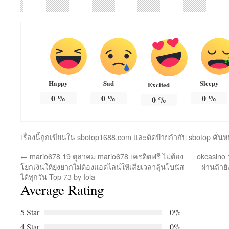
Happy
Sad
Sleepy
Excited
0
%
0
%
0
%
0
%
เรื่องนี้ถูกเขียนใน
sbotop1688.com
และติดป้ายกำกับ
sbotop
คั่นห
←
mario678 19 ตุลาคม mario678 เครดิตฟรี ไม่ต้อง
okcasino 
โยกเงินให้ยุ่งยากไม่ต้องแอดไลน์ให้เสียเวลาลุ้นโบนัส
ผ่านถ้า
ได้ทุกวัน Top 73 by Iola
Average Rating
5 Star
0%
4 Star
0%