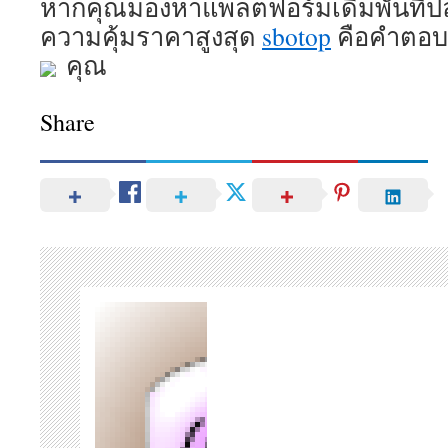
หากคุณมองหาแพลตฟอร์มเดิมพันที่ปล
ความคุ้มราคาสูงสุด
sbotop
คือคำตอบท
คุณ
Share