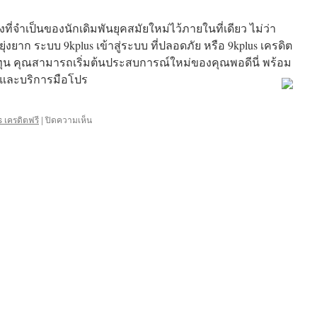
งที่จำเป็นของนักเดิมพันยุคสมัยใหม่ไว้ภายในที่เดียว ไม่ว่า
่ยุ่งยาก ระบบ 9kplus เข้าสู่ระบบ ที่ปลอดภัย หรือ 9kplus เครดิต
งลงทุน คุณสามารถเริ่มต้นประสบการณ์ใหม่ของคุณพอดีนี่ พร้อม
 และบริการมือโปร
บน
 เครดิตฟรี
|
ปิดความเห็น
9kplus
สมัคร
21
พฤศจิกายน
9kplus
แจ็ก
พอต
เข้า
ไม่
ยั้ง
ถอน
ยับ
ทุก
วัน
เริ่ม