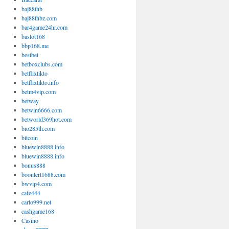
baj88thb
baj88thbz.com
bar4game24hr.com
baslot168
bbp168.me
bestbet
betboxclubs.com
betflixtikto
betflixtikto.info
betm4vip.com
betway
betwin6666.com
betworld369hot.com
bio285th.com
bitcoin
bluewin8888.info
bluewin8888.info
bonus888
boonlert1688.com
bwvip4.com
cafe444
carlo999.net
cashgame168
Casino