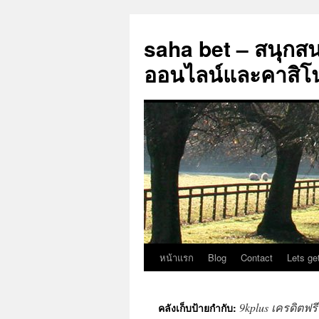
saha bet – สนุกส
ออนไลน์และคาสิโ
หน้าแรก
Blog
Contact
Lets ge
ข้าม
ไป
9kplus เครดิตฟรี
คลังเก็บป้ายกำกับ:
ยัง