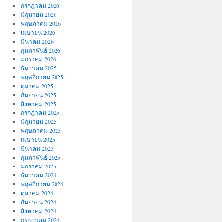
กรกฎาคม 2026
มิถุนายน 2026
พฤษภาคม 2026
เมษายน 2026
มีนาคม 2026
กุมภาพันธ์ 2026
มกราคม 2026
ธันวาคม 2025
พฤศจิกายน 2025
ตุลาคม 2025
กันยายน 2025
สิงหาคม 2025
กรกฎาคม 2025
มิถุนายน 2025
พฤษภาคม 2025
เมษายน 2025
มีนาคม 2025
กุมภาพันธ์ 2025
มกราคม 2025
ธันวาคม 2024
พฤศจิกายน 2024
ตุลาคม 2024
กันยายน 2024
สิงหาคม 2024
กรกฎาคม 2024