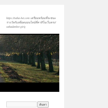
https://saha-bet.com เตรียมพร้อมที่จะชนะ
รางวัลกับสล็อตออนไลน์ที่คาสิโนเว็บตรง!
sahadanbet giriş