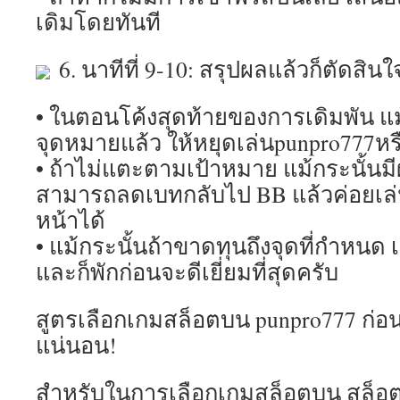
เดิมโดยทันที
6. นาทีที่ 9-10: สรุปผลแล้วก็ตัดสินใ
• ในตอนโค้งสุดท้ายของการเดิมพัน แม
จุดหมายแล้ว ให้หยุดเล่นpunpro777ห
• ถ้าไม่แตะตามเป้าหมาย แม้กระนั้นม
สามารถลดเบทกลับไป BB แล้วค่อยเล่
หน้าได้
• แม้กระนั้นถ้าขาดทุนถึงจุดที่กำหนด
และก็พักก่อนจะดีเยี่ยมที่สุดครับ
สูตรเลือกเกมสล็อตบน punpro777 ก่อน
แน่นอน!
สำหรับในการเลือกเกมสล็อตบน สล็อต7