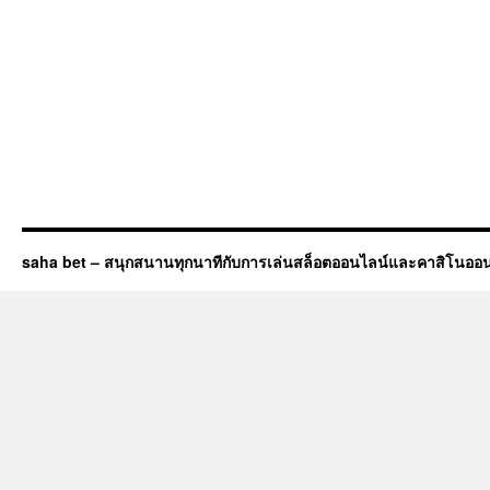
saha bet – สนุกสนานทุกนาทีกับการเล่นสล็อตออนไลน์และคาสิโนออ