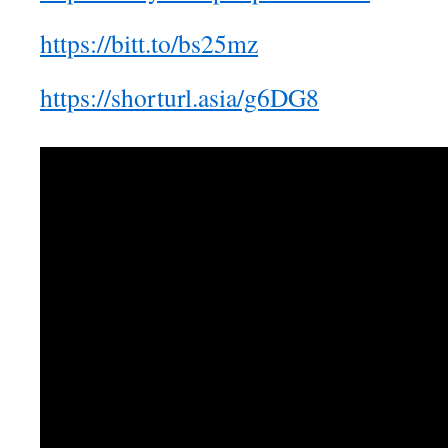
https://bitt.to/bs25mz
https://shorturl.asia/g6DG8