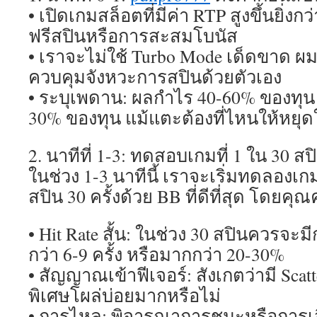
• เปิดเกมสล็อตที่มีค่า RTP สูงขึ้นยิ่งก
ฟรีสปินหรือการสะสมโบนัส
• เราจะไม่ใช้ Turbo Mode เด็ดขาด ผ
ควบคุมจังหวะการสปินด้วยตัวเอง
• ระบุเพดาน: ผลกำไร 40-60% ของทุน 
30% ของทุน แม้แตะต้องที่ไหนให้หยุด
2. นาทีที่ 1-3: ทดสอบเกมที่ 1 ใน 30 ส
ในช่วง 1-3 นาทีนี้ เราจะเริ่มทดลองเก
สปิน 30 ครั้งด้วย BB ที่ดีที่สุด โดยคุณค
• Hit Rate สั้น: ในช่วง 30 สปินควรจะ
กว่า 6-9 ครั้ง หรือมากกว่า 20-30%
• สัญญาณเข้าฟีเจอร์: สังเกตว่ามี Scat
พิเศษโผล่บ่อยมากหรือไม่
• การไหล: พิจารณาการชนะหรือการเ