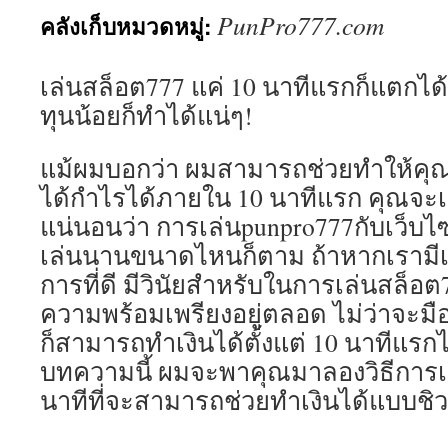
PunPro777.com
คลังเก็บหมวดหมู่:
เนื้อหา
เล่นสล็อต777 แค่ 10 นาทีแรกก็แตกได
ทุนน้อยก็ทำได้แน่ๆ!
แม้ผมบอกว่า ผมสามารถช่วยทำให้คุณ
ได้กำไรได้ภายใน 10 นาทีแรก คุณจะเ
แน่นอนว่า การเล่นpunpro777กับเว็บไซ
เล่นนานขนาดไหนก็ตาม ถ้าหากเรามีเท
การที่ดี มีวินัยสำหรับในการเล่นสล็อต
ความพร้อมเพรียงอยู่ตลอด ไม่ว่าจะมื
ก็สามารถทำเงินได้ตั้งแต่ 10 นาทีแร
บทความนี้ ผมจะพาคุณมาลองวิธีการเ
นาทีที่จะสามารถช่วยทำเงินได้แบบชิ