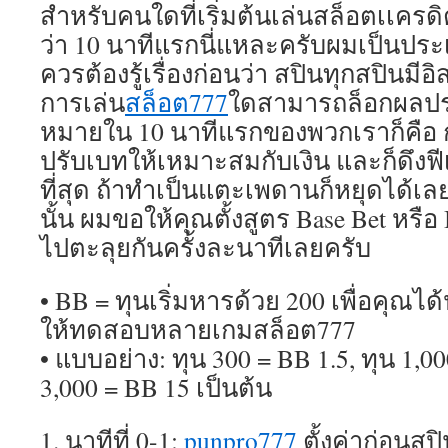
สำหรับคนใดที่เริ่มต้นเล่นสล็อตเเครด
ว่า 10 นาทีแรกนี่แหละครับผมเป็นประเ
ควรต้องรู้เรื่องก่อนว่า สปินทุกสปินมีอ
การเล่น
สล็อต777
ใดสามารถล็อกผลประ
หมายใน 10 นาทีแรกของพวกเราก็คือ 
ปรับเบทให้เหมาะสมกับเงิน และก็ดึงฟีเ
ที่สุด ถ้าทำเป็นแตะเพดานก็หยุดได้เลย
นั้น ผมขอให้คุณตั้งสูตร Base Bet หรื
ไปตะลุยกันครั้งละนาทีเลยครับ
• BB = ทุนเริ่มหารด้วย 200 เพื่อคุณได
ให้ทดสอบหลายเกมสล็อต777
• แบบอย่าง: ทุน 300 = BB 1.5, ทุน 1,00
3,000 = BB 15 เป็นต้น
1. นาทีที่ 0-1:
punpro777
ตั้งค่าก่อนสป