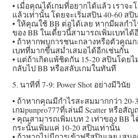
• เมื่อคุณได้เกมที่อยากได้แล้ว เราจะ
แล้วเท่านั้น โดยจะเริ่มสปิน 40-60 สป
• ให้คุณใช้ BB ต่อได้เลย หากมีผลกำไร
ของ BB ในเดี๋ยวนี้สามารถเพิ่มเบทได้อ
• ถ้าหากพบการชนะกลางหรือตัวคูณก
เบทที่มากขึ้นสม่ำเสมอได้อีกเช่นกัน
• แต่ถ้าเกิดแพ้ชิดกัน 15-20 สปินโดยไม
กลับไป BB หรือสลับเกมในทันที
5. นาทีที่ 7-9: Power Shot อย่างมีวินัย
• ถ้าหากคุณมีกำไรสะสมมากกว่า 20-30
เกมpunpro777ที่เล่นมี Scatter หรือสัญ
• คุณสามารถเพิ่มเบท 2 เท่าของ BB ไ
กระนั้นเพิ่มแค่ 10-20 สปินเท่านั้น
• ถ้าหากไม่มีการเข้าฟรีสปินเลย เสน