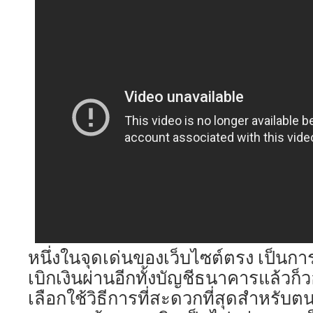
หนึ่งในจุดเด่นของเว็บไซต์ตรง เป็น
เบิกเงินผ่านอีกทั้งบัญชีธนาคารแล้วก็
เลือกใช้วิธีการที่สะดวกที่สุดสำหรับต