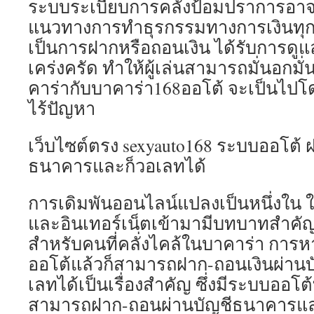
ระบบระเบียบการคลังป้อมปราการอาจแ
แนวทางการทำธุรกรรมทางการเงินทุกห
เป็นการฝากหรือถอนเงิน ได้รับการดูแ
เคร่งครัด ทำให้ผู้เล่นสามารถมั่นอกมั
คาร่ากับบาคาร่า168ออโต้ จะเป็นไปโ
ไร้ปัญหา
เว็บไซต์ตรง sexyauto168 ระบบออโต้ 
ธนาคารและก็วอเลทได้
การเดิมพันออนไลน์แปลงเป็นหนึ่งใน ใ
และอินเทอร์เน็ตเข้ามามีบทบาทสำคัญใ
สำหรับคนที่คลั่งไคล้ในบาคาร่า การหา
ออโต้แล้วก็สามารถฝาก-ถอนเงินผ่าน
เลทได้เป็นเรื่องสำคัญ ซึ่งมีระบบออโ
สามารถฝาก-ถอนผ่านบัญชีธนาคารแล