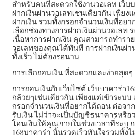
สำหรับคนที่สะดวกใช้งานวอเลท เว็บบ
ฝากเงินผ่านวอเลทเช่นเดียวกัน เพียง
ฝากเงิน รวมทั้งกรอกจำนวนเงินที่อยาก
เลือกช่องทางการฝากเงินผ่านวอเลท
เนื้อหาการฝากเงิน คุณสามารถทำราย
วอเลทของคุณได้ทันที การฝากเงินผ่
ทั้งเร็ว ไม่ต้องรอนาน
การเลืกถอนเงิน ที่สะดวกและง่ายสุดๆ
การถอนเงินกับเว็บไซต์ เว็บบาคาร่า1
กล้วยๆเช่นเดียวกัน เพียงแต่เข้าระบบ
กรอกจำนวนเงินที่อยากได้ถอน ต่อจาก
รับเงิน ไม่ว่าจะเป็นบัญชีธนาคารหร
โอนเงินให้คุณภายในช่วงเวลาที่ระบุ 
168บาคาร่า นั้นรวดเร็วทันใจรวมทั้งไ