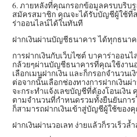
6. ภายหลังที่คุณกรอกข้อมูลครบบริบรู
สมัครสมาชิก คุณจะได้รับบัญชีผู้ใช้ท
ร่าออนไลน์ได้ในทันที
ฝากเงินผ่านบัญชีธนาคาร ได้ทุกธนาค
การฝากเงินกับเว็บไซต์ บาคาร่าออนไ
กล้วยๆผ่านบัญชีธนาคารที่คุณใช้งานอย
เลือกเมนูฝากเงิน และก็กรอกจำนวนเง
ต่อจากนั้นเลือกช่องทางการฝากเงินผ
จะกระทำแจ้งเลขบัญชีที่ต้องโอนเงิน ค
ตามจำนวนที่กำหนดรวมทั้งยืนยันการโ
ก็สามารถฝากเงินเข้าสู่บัญชีผู้ใช้ของ
ฝากเงินผ่านวอเลท ง่ายแล้วก็รวเร็วล้ำ