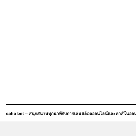
saha bet – สนุกสนานทุกนาทีกับการเล่นสล็อตออนไลน์และคาสิโนออ