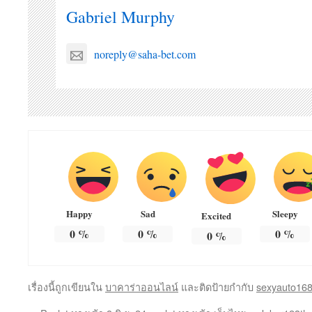
Gabriel Murphy
noreply@saha-bet.com
Happy
Sad
Sleepy
Excited
0
%
0
%
0
%
0
%
เรื่องนี้ถูกเขียนใน
บาคาร่าออนไลน์
และติดป้ายกำกับ
sexyauto16