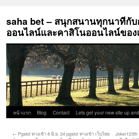
saha bet – สนุกสนานทุกนาทีกับ
ออนไลน์และคาสิโนออนไลน์ของเ
ข้าม
หน้าแรก
Blog
Contact
Lets get your new site up and
ไป
←
Pgslot ทางเข้า 8 มิ.ย. 24 pgslot ทางเข้า เว็บไทย
Joker123th 
ยัง