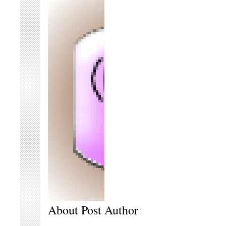
About Post Author