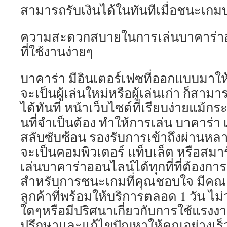
สามารถรับเงินได้ในทันทีเมื่อชนะเกม
ความสะดวกสบายในการเล่นบาคาร่าอ
ที่ใช้งานง่ายๆ
บาคาร่า มีอินเตอร์เฟซที่ออกแบบมาให้
จะเป็นผู้เล่นใหม่หรือผู้เล่นเก่า ก็สาม
ได้ทันที หน้าเว็บไซต์ที่เรียบง่ายแม้กระ
นที่จำเป็นต้อง ทำให้การเล่น บาคาร่า เ
สลับซับซ้อน รองรับการเข้าถึงผ่านหล
จะเป็นคอมพิวเตอร์ แท็บเล็ต หรือส
เล่นบาคาร่าออนไลน์ได้ทุกที่ที่ต้องก
สำหรับการชนะเกมที่คุณชอบใจ มีคณะ
ลูกค้าที่พร้อมให้บริการตลอด 1 วัน ไ
ใดๆหรือมีปริศนาเกี่ยวกับการใช้แรง
ปรึกษาและแก้ไขปัญหาให้คุณอย่างเร็วร