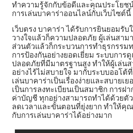
ทำความรู้จักกับข้อดีและคุณประโยชน์
การเล่นบาคาร่าออนไลน์กับเว็บไซต์นี้
เว็บตรง บาคาร่า ได้รับการยินยอมรับ
วางใจแล้วก็ความปลอดภัย ผู้เล่นสามารถ
ส่วนตัวแล้วก็กระบวนการทำธุรกรรมท
การป้องกันอย่างยอดเยี่ยม ระบบการ
ปลอดภัยที่มีมาตรฐานสูง ทำให้ผู้เล่น
อย่างไร้ไม่สบายใจ มากับระบบออโต้ที่
เล่นบาคาร่าเป็นเรื่องง่ายและสบายเยอะ
เป็นการลงทะเบียนเป็นสมาชิก การฝาก-
ค่าบัญชี ทุกอย่างสามารถทำได้ด้วยตั
ลดเวลาและขั้นตอนที่ยุ่งยาก ทำให้ค
กับการเล่นบาคาร่าได้อย่างมาก