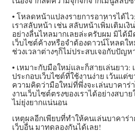
เนื่องจากลดความจุกจิกจากเมนูสลับซ
• โหลดหน้าแปลงรายการอาหารได้ไว:
เราสลับหน้า เช่น สลับหน้าเพิ่มเติมเง
อย่างลื่นไหลมากเลยล่ะครับผม มิได้ม
เว็บไซต์ค้างหรือจำต้องดาวน์โหลดใ
ช่วงเวลาต่างๆก็ไม่ประสบเจอกับปัญห
• เหมาะกับมือใหม่และก็สายเล่นยาว: เน
ประกอบเว็บไซต์ที่ใช้งานง่าย เว้นแต่
ความคิดว่ามือใหม่ที่พึ่งจะเล่นบาคาร่
งานเว็บไซต์ตรงของเราได้อย่างสบายใ
ไม่ยุ่งยากแน่นอน
เหตุผลอีกเพียบที่ทำให้คนเล่นบาคาร่า
เว็บอื่น มาทดลองกันได้เลย!