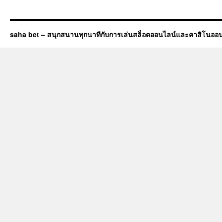
saha bet – สนุกสนานทุกนาทีกับการเล่นสล็อตออนไลน์และคาสิโนออ