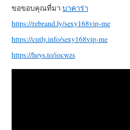
ขอขอบคุณที่มา
บาคาร่า
https://rebrand.ly/sexy168vip-me
https://cutly.info/sexy168vip-me
https://heys.to/iocwzs