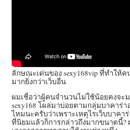
ลักษณะเด่นของ sexy168vip ที่ทำให้คน
มากยิ่งกว่าเว็บอื่น
ผมเชื่อว่าผู้คนจำนวนไม่ใช้น้อยคงจะม
sexy168 โผล่มาบ่อยตามกลุ่มบาคาร่าอ
ไหมนะครับว่าเพราะเหตุไรเว็บบาคาร่าเ
ที่นิยมแล้วก็การกล่าวถึงมากขนาดนี้