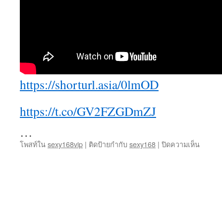
https://shorturl.asia/0lmOD
https://t.co/GV2FZGDmZJ
…
บน
โพสท์ใน
sexy168vip
|
ติดป้ายกำกับ
sexy168
|
ปิดความเห็น
บา
คา
ร่า
Sexy16
17
มีนาคม
26