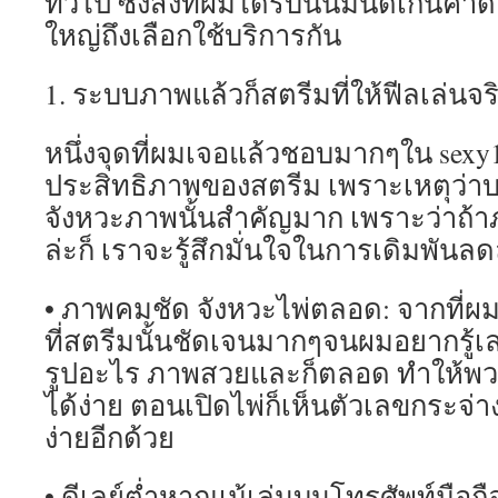
ทั่วไป ซึ่งสิ่งที่ผมได้รับนั้นมันดีเกิน
ใหญ่ถึงเลือกใช้บริการกัน
1. ระบบภาพแล้วก็สตรีมที่ให้ฟีลเล่นจร
หนึ่งจุดที่ผมเจอแล้วชอบมากๆใน sexy1
ประสิทธิภาพของสตรีม เพราะเหตุว่าบา
จังหวะภาพนั้นสำคัญมาก เพราะว่าถ้า
ล่ะก็ เราจะรู้สึกมั่นใจในการเดิมพันล
• ภาพคมชัด จังหวะไพ่ตลอด: จากที่
ที่สตรีมนั้นชัดเจนมากๆจนผมอยากรู้เล
รูปอะไร ภาพสวยและก็ตลอด ทำให้พว
ได้ง่าย ตอนเปิดไพ่ก็เห็นตัวเลขกระจ่า
ง่ายอีกด้วย
• ดีเลย์ต่ำหากแม้เล่นบนโทรศัพท์มือถ