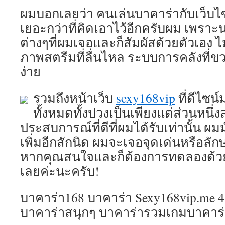
ผมบอกเลยว่า คนเล่นบาคาร่ากับเว็บไซ
เยอะกว่าที่คิดเอาไว้อีกครับผม เพร
ต่างๆที่ผมเจอและก็สัมผัสด้วยตัวเอง ไม
ภาพสตรีมที่ลื่นไหล ระบบการคลังที่
ง่าย
รวมถึงหน้าเว็บ
sexy168vip
ที่ดีไซน์
ทั้งหมดทั้งปวงเป็นเพียงแต่ส่วนหนึ่
ประสบการณ์ที่ดีที่ผมได้รับเท่านั้น ผม
เพิ่มอีกสักนิด ผมจะเจอจุดเด่นหรือลั
หากคุณสนใจและก็ต้องการทดลองด้วย
เลยค่ะนะครับ!
บาคาร่า168 บาคาร่า Sexy168vip.me 4 
บาคาร่าสนุกๆ บาคาร่ารวมเกมบาคาร่