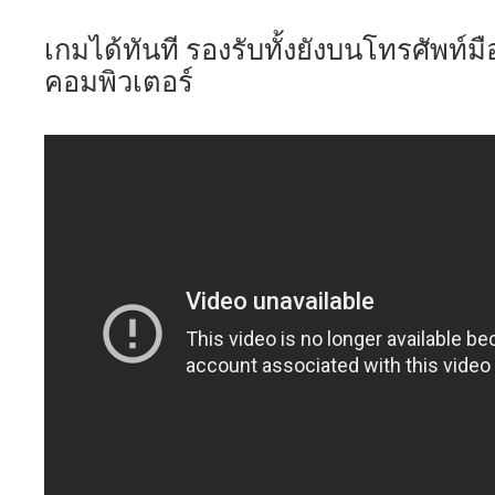
เกมได้ทันที รองรับทั้งยังบนโทรศัพท์มื
คอมพิวเตอร์