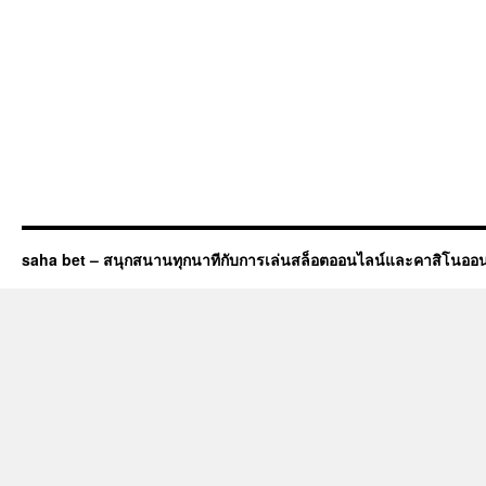
saha bet – สนุกสนานทุกนาทีกับการเล่นสล็อตออนไลน์และคาสิโนออ