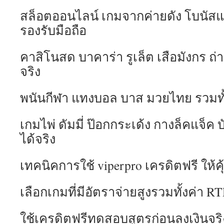
สล็อตออนไลน์ เกมจากค่ายดัง โบนัส
รองรับมือถือ
คาสิโนสด บาคาร่า รูเล็ต เสือมังกร
จริง
พนันกีฬา แทงบอล บาส มวยไทย รวมทั้
เกมไพ่ ดัมมี่ ป๊อกกระเด้ง กางล็คแจ็ค 
ได้จริง
เทคนิคการใช้ viperpro เครดิตฟรี ให้คุ
เลือกเกมที่มีอัตราจ่ายสูงรวมทั้งค่า R
ใช้เครดิตฟรีทดสอบสูตรก่อนลงเงินจริ