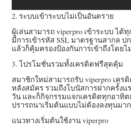
2. ระบบเข้าระบบไม่เป็นอันตราย
ผู้เล่นสามารถ viperpro เข้าระบบ ได้
มีการเข้ารหัส SSL มาตรฐานสากล ปกป้
แล้วก็คุ้มครองป้องกันการเข้าถึงโดยไ
3. โปรโมชั่นรวมทั้งเครดิตฟรีสุดคุ้ม
สมาชิกใหม่สามารถรับ viperpro เครดิต
หลังสมัคร รวมถึงโบนัสการฝากครั้งแ
วัน และก็กิจกรรมแจกเครดิตทุกอาทิตย
ปรารถนาเริ่มต้นแบบไม่ต้องลงทุนมาก
แนวทางเริ่มต้นใช้งาน viperpro