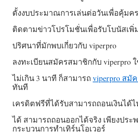
ตั้งงบประมาณการเล่นต่อวันเพื่อคุ้ม
ติดตามข่าวโปรโมชั่นเพื่อรับโบนัสเพิ่
ปริศนาที่มักพบเกี่ยวกับ viperpro
ลงทะเบียนสมัครสมาชิกกับ viperpro 
ไม่เกิน 3 นาที ก็สามารถ
viperpro สมั
ทันที
เครดิตฟรีที่ได้รับสามารถถอนเงินได้
ได้ สามารถถอนออกได้จริง เพียงประพ
กระบวนการทำเทิร์นโอเวอร์