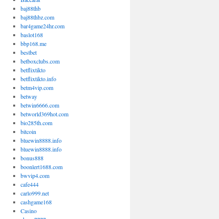
baj88thb
baj88thbz.com
bar4game24hr.com
baslot168
bbp168.me
bestbet
betboxclubs.com
betflixtikto
betflixtikto.info
betm4vip.com
betway
betwin6666.com
betworld369hot.com
bio285th.com
bitcoin
bluewin8888.info
bluewin8888.info
bonus888
boonlert1688.com
bwvip4.com
cafe444
carlo999.net
cashgame168
Casino