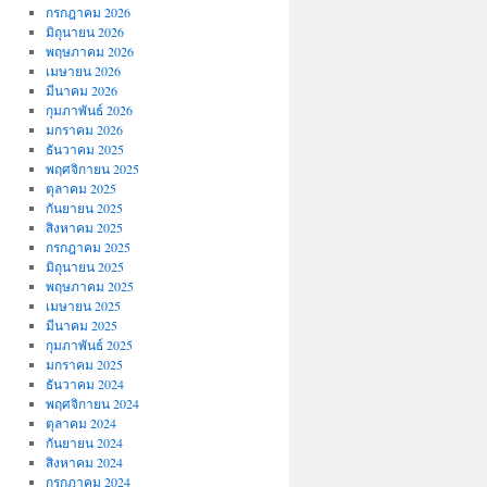
กรกฎาคม 2026
มิถุนายน 2026
พฤษภาคม 2026
เมษายน 2026
มีนาคม 2026
กุมภาพันธ์ 2026
มกราคม 2026
ธันวาคม 2025
พฤศจิกายน 2025
ตุลาคม 2025
กันยายน 2025
สิงหาคม 2025
กรกฎาคม 2025
มิถุนายน 2025
พฤษภาคม 2025
เมษายน 2025
มีนาคม 2025
กุมภาพันธ์ 2025
มกราคม 2025
ธันวาคม 2024
พฤศจิกายน 2024
ตุลาคม 2024
กันยายน 2024
สิงหาคม 2024
กรกฎาคม 2024