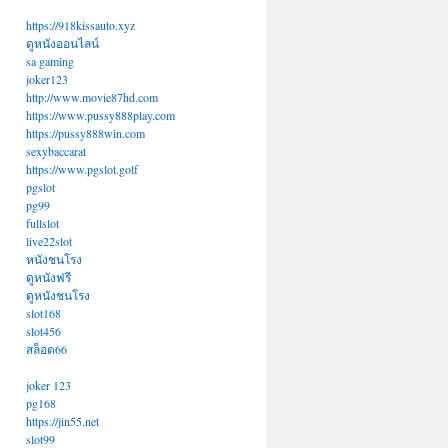
https://918kissauto.xyz
ดูหนังออนไลน์
sa gaming
joker123
http://www.movie87hd.com
https://www.pussy888play.com
https://pussy888win.com
sexybaccarat
https://www.pgslot.golf
pgslot
pg99
fullslot
live22slot
หนังชนโรง
ดูหนังฟรี
ดูหนังชนโรง
slot168
slot456
สล็อต66
joker 123
pg168
https://jin55.net
slot99