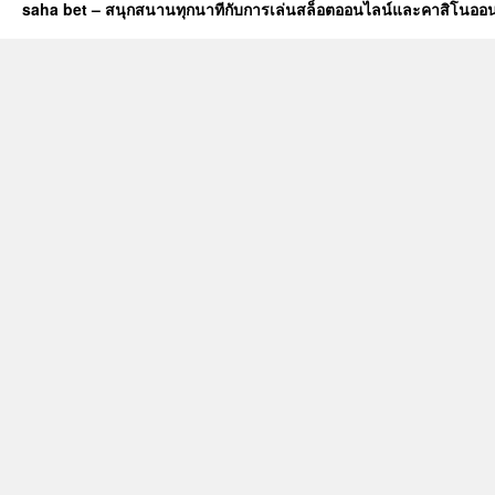
saha bet – สนุกสนานทุกนาทีกับการเล่นสล็อตออนไลน์และคาสิโนออ