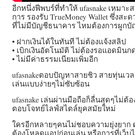
อีกหนึ่งฟีพบร์ที่ทำให้ ufasnake เหมา
การ รองรับ TrueMoney Wallet ซึ่ง
ที่ไม่มีบัญชีธนาคาร ไหมต้องการผูกบัญ
• ฝากเงินได้ในทันที ไม่ต้องแจ้งสลิป
• เบิกเงินอัตโนมัติ ไม่ต้องรอแอดมินก
• ไม่มีค่าธรรมเนียมเพิ่มอีก
ufasnakeตอบปัญหาสายชิว สายทุ่นเวลา
เล่นแบบง่ายๆไม่ซับซ้อน
ufasnake เล่นผ่านมือถือก็ลื่นสุดๆไม่
ตอบโจทย์ไลฟ์สไตล์ยุคสมัยใหม่
ใครอีกหลายๆคนไม่ชอบความยุ่งยาก ดั
ต้องโหลดแอปก่อนเล่น หรือการที่เว็บ