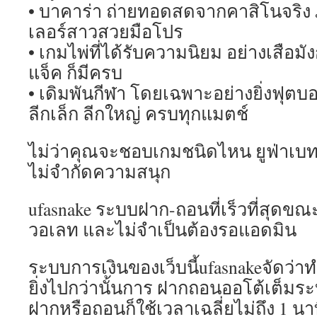
• บาคาร่า ถ่ายทอดสดจากคาสิโนจริง 
เลอร์สาวสวยมือโปร
• เกมไพ่ที่ได้รับความนิยม อย่างเสือมั
แจ็ค ก็มีครบ
• เดิมพันกีฬา โดยเฉพาะอย่างยิ่งฟุตบอล 
ลีกเล็ก ลีกใหญ่ ครบทุกแมตช์
ไม่ว่าคุณจะชอบเกมชนิดไหน ยูฟ่าเบท 
ไม่จำกัดความสนุก
ufasnake ระบบฝาก-ถอนที่เร็วที่สุดขณะนี
วอเลท และไม่จำเป็นต้องรอแอดมิน
ระบบการเงินของเว็บนี้ufasnakeจัดว่า
ยิ่งไปกว่านั้นการ ฝากถอนออโต้เต็มระบบ
ฝากหรือถอนก็ใช้เวลาเฉลี่ยไม่ถึง 1 นา