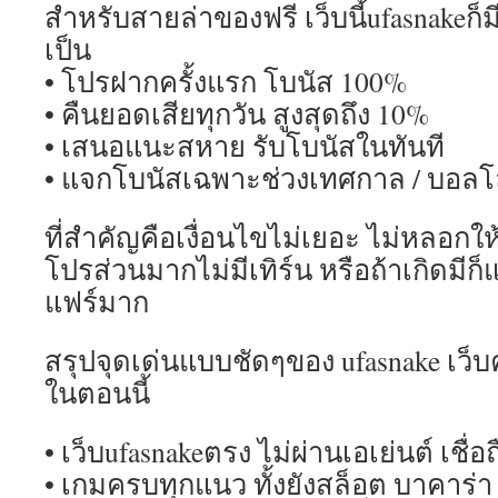
สำหรับสายล่าของฟรี เว็บนี้ufasnakeก็
เป็น
• โปรฝากครั้งแรก โบนัส 100%
• คืนยอดเสียทุกวัน สูงสุดถึง 10%
• เสนอแนะสหาย รับโบนัสในทันที
• แจกโบนัสเฉพาะช่วงเทศกาล / บอลโล
ที่สำคัญคือเงื่อนไขไม่เยอะ ไม่หลอกใ
โปรส่วนมากไม่มีเทิร์น หรือถ้าเกิดมีก็แค่
แฟร์มาก
สรุปจุดเด่นแบบชัดๆของ ufasnake เว็บค
ในตอนนี้
• เว็บufasnakeตรง ไม่ผ่านเอเย่นต์ เชื่อถ
• เกมครบทุกแนว ทั้งยังสล็อต บาคาร่