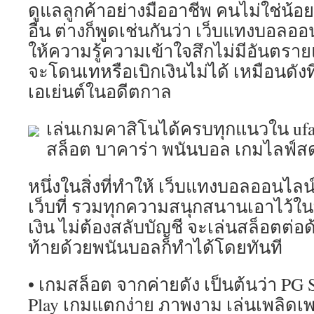
ดูแลลูกค้าอย่างมืออาชีพ คนไม่ใช่น้อย
อื่น ต่างก็พูดเช่นกันว่า เว็บแทงบอลออน
ให้ความรู้ความเข้าใจสึกไม่มีอันตราย
จะโดนเทหรือเบิกเงินไม่ได้ เหมือนดังท
เอเย่นต์ในอดีตกาล
เล่นเกมคาสิโนได้ครบทุกแนวใน ufasna
สล็อต บาคาร่า พนันบอล เกมไลฟ์ส
หนึ่งในสิ่งที่ทำให้ เว็บแทงบอลออนไลน
เว็บที่ รวมทุกความสนุกสนานเอาไว้ในท
เงิน ไม่ต้องสลับบัญชี จะเล่นสล็อตต่อ
ท้ายด้วยพนันบอลก็ทำได้โดยทันที
• เกมสล็อต จากค่ายดัง เป็นต้นว่า PG S
Play เกมแตกง่าย ภาพงาม เล่นเพลิดเพ