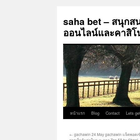
saha bet – สนุกส
ออนไลน์และคาสิโ
หน้าแรก
Blog
Contact
Lets ge
ข้าม
ไป
←
gachawin 24 May gachawin แจ็คพอตเข
ยัง
รวดเร็วคุ้มค่าในระยะยาว Top 58 by Shani