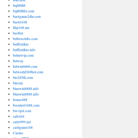
baj88thb
baj88thbz.com
bar4game24hr.com
baslot168
bbp168.me
bestbet
betboxclubs.com
betflixtikto
betflixtikto.info
betm4vip.com
betway
betwin6666.com
betworld369hot.com
bio285th.com
bitcoin
bluewin8888.info
bluewin8888.info
bonus888
boonlert1688.com
bwvip4.com
cafe444
carlo999.net
cashgame168
Casino