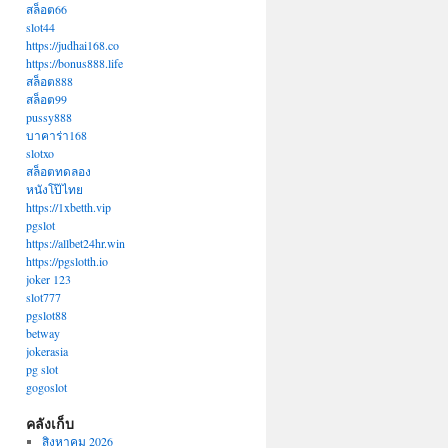
สล็อต66
slot44
https://judhai168.co
https://bonus888.life
สล็อต888
สล็อต99
pussy888
บาคาร่า168
slotxo
สล็อตทดลอง
หนังโป๊ไทย
https://1xbetth.vip
pgslot
https://allbet24hr.win
https://pgslotth.io
joker 123
slot777
pgslot88
betway
jokerasia
pg slot
gogoslot
คลังเก็บ
สิงหาคม 2026