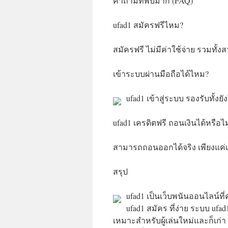
คำถามที่พบมาก (FAQ)
ufad1 สมัครฟรีไหม?
สมัครฟรี ไม่มีค่าใช้จ่าย รวมทั้
เข้าระบบผ่านมือถือได้ไหม?
ufad1 เข้าสู่ระบบ รองรับทั้งย
ufad1 เครดิตฟรี ถอนเงินได้หรือไม
สามารถถอนออกได้จริง เพียงแค่เอ
สรุป
ufad1 เป็นเว็บพนันออนไลน์ที
ufad1 สมัคร ที่ง่าย ระบบ ufad
เหมาะสำหรับผู้เล่นใหม่และก็เก่า 