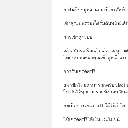
การันตีข้อมูลผ่านเบอร์โทรศัพท์
เข้าสู่ระบบรวมทั้งเริ่มต้นพนันได้ท
การเข้าสู่ระบบ
เมื่อสมัครเสร็จแล้ว เลือกเมนู uf
โดยระบบจะพาคุณเข้าสู่หน้าแรกที
การรับเครดิตฟรี
สมาชิกใหม่สามารถกดรับ ufad1 เ
ไปเล่นได้ทุกเกม รวมทั้งถอนเงิน
กลเม็ดการเล่น ufad1 ให้ได้กำไร
ใช้เครดิตฟรีให้เป็นประโยชน์