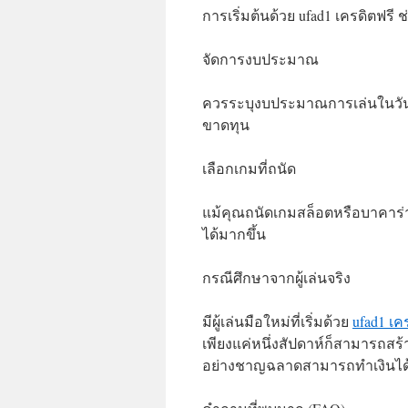
การเริ่มต้นด้วย ufad1 เครดิตฟรี
จัดการงบประมาณ
ควรระบุงบประมาณการเล่นในวันแล้
ขาดทุน
เลือกเกมที่ถนัด
แม้คุณถนัดเกมสล็อตหรือบาคาร่
ได้มากขึ้น
กรณีศึกษาจากผู้เล่นจริง
มีผู้เล่นมือใหม่ที่เริ่มด้วย
ufad1 เค
เพียงแค่หนึ่งสัปดาห์ก็สามารถสร้
อย่างชาญฉลาดสามารถทำเงินได้