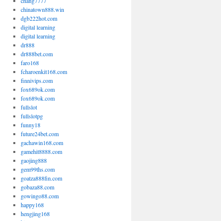
chang7777
chinatown888.win
dgb222hot.com
digital learning
digital learning
dr888
dr888bet.com
faro168
fcharoenkit168.com
finnivips.com
fox689ok.com
fox689ok.com
fullslot
fullslotpg
funny18
future24bet.com
gachawin168.com
gamehit8888.com
gaojing888
gem99ths.com
goatza888fin.com
gobaza88.com
gowingo88.com
happy168
hengjing168