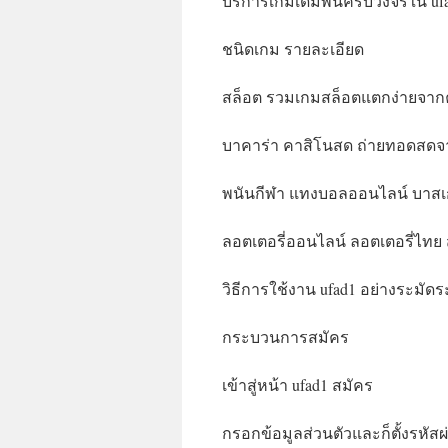
บริการเกมเดิมพันครบวงจรใน uf
ชนิดเกม รายละเอียด
สล็อต รวมเกมสล็อตแตกง่ายจากค่
บาคาร่า คาสิโนสด ถ่ายทอดสดจา
พนันกีฬา แทงบอลออนไลน์ บาสเก
ลอตเตอรี่ออนไลน์ ลอตเตอรี่ไทย 
วิธีการใช้งาน ufad1 อย่างระมัดร
กระบวนการสมัคร
เข้าสู่หน้า ufad1 สมัคร
กรอกข้อมูลส่วนตัวและก็ตั้งรหัสผ