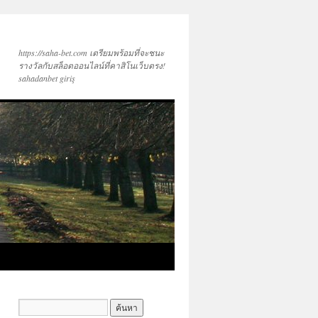
https://saha-bet.com เตรียมพร้อมที่จะชนะ
รางวัลกับสล็อตออนไลน์ที่คาสิโนเว็บตรง!
sahadanbet giriş