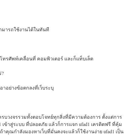
งสามารถใช้งานได้ในทันที
ังโทรศัพท์เคลื่อนที่ คอมพิวเตอร์ และก็แท็บเล็ต
่?
าอย่างข้อตกลงที่เว็บระบุ
่ครบวงจรรวมทั้งตอบโจทย์ทุกสิ่งที่มีความต้องการ ตั้งแต่การ
1 เข้าสู่ระบบ ที่ปลอดภัย แล้วก็การแจก ufad1 เครดิตฟรี ที่คุ้ม
ถ้าคุณกำลังมองหาเว็บที่มั่นคงจะแล้วก็ใช้งานง่าย ufad1 เป็น