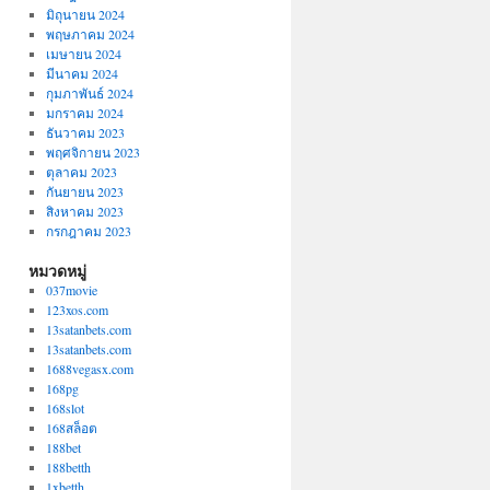
มิถุนายน 2024
พฤษภาคม 2024
เมษายน 2024
มีนาคม 2024
กุมภาพันธ์ 2024
มกราคม 2024
ธันวาคม 2023
พฤศจิกายน 2023
ตุลาคม 2023
กันยายน 2023
สิงหาคม 2023
กรกฎาคม 2023
หมวดหมู่
037movie
123xos.com
13satanbets.com
13satanbets.com
1688vegasx.com
168pg
168slot
168สล็อต
188bet
188betth
1xbetth