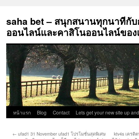
saha bet – สนุกสนานทุกนาทีกับ
ออนไลน์และคาสิโนออนไลน์ของเ
ข้าม
หน้าแรก
Blog
Contact
Lets get your new site up and
ไป
←
ufad1 31 November ufad1 โปรโมชั่นสุดพิเศษ
ktv4s เครดิต
ยัง