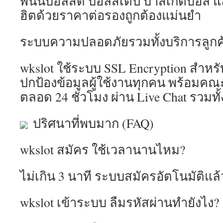
พนันบอลสด บอลสเต็ป บาสเกตบอล แล
ฮิตด้วยราคาต่อรองถูกต้องแม่นยำ
ระบบความปลอดภัยรวมทั้งบริการลูกค
wkslot ใช้ระบบ SSL Encryption สำหรั
ปกป้องข้อมูลผู้ใช้งานทุกคน พร้อมค
ตลอด 24 ชั่วโมง ผ่าน Live Chat รวมทั้ง
ปริศนาที่พบมาก (FAQ)
wkslot สมัคร ใช้เวลานานไหม?
ไม่เกิน 3 นาที ระบบสมัครอัตโนมัติแล้
wkslot เข้าระบบ ลืมรหัสผ่านทำยังไง?