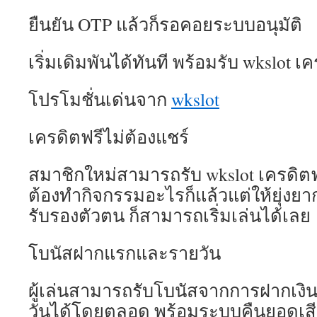
ยืนยัน OTP แล้วก็รอคอยระบบอนุมัติ
เริ่มเดิมพันได้ทันที พร้อมรับ wkslot เ
โปรโมชั่นเด่นจาก
wkslot
เครดิตฟรีไม่ต้องแชร์
สมาชิกใหม่สามารถรับ wkslot เครดิตฟ
ต้องทำกิจกรรมอะไรก็แล้วแต่ให้ยุ่งยา
รับรองตัวตน ก็สามารถเริ่มเล่นได้เลย
โบนัสฝากแรกและรายวัน
ผู้เล่นสามารถรับโบนัสจากการฝากเง
วันได้โดยตลอด พร้อมระบบคืนยอดเสีย 