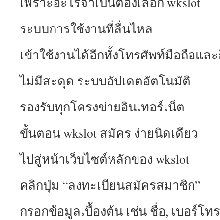
เพราะอะไรจำเป็นต้องเลือก wkslot
ระบบการใช้งานที่ลื่นไหล
เข้าใช้งานได้อีกทั้งโทรศัพท์มือถือแล
ไม่มีสะดุด ระบบอัปเดตอัตโนมัติ
รองรับทุกโครงข่ายอินเทอร์เน็ต
ขั้นตอน wkslot สมัคร ง่ายนิดเดียว
ไปสู่หน้าเว็บไซต์หลักของ wkslot
คลิกปุ่ม “ลงทะเบียนสมัครสมาชิก”
กรอกข้อมูลเบื้องต้น เช่น ชื่อ, เบอร์โ