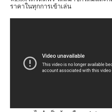
ราคาในทุกการเข้าเล่น