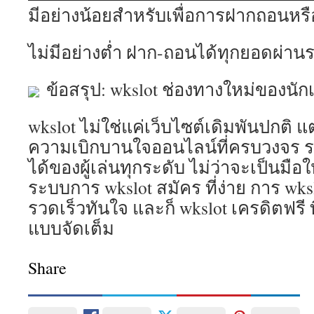
มีอย่างน้อยสำหรับเพื่อการฝากถอนหรื
ไม่มีอย่างต่ำ ฝาก-ถอนได้ทุกยอดผ่าน
ข้อสรุป: wkslot ช่องทางใหม่ของนักเ
wkslot ไม่ใช่แค่เว็บไซต์เดิมพันปกติ แต
ความเบิกบานใจออนไลน์ที่ครบวงจร 
ได้ของผู้เล่นทุกระดับ ไม่ว่าจะเป็นมือ
ระบบการ wkslot สมัคร ที่ง่าย การ wksl
รวดเร็วทันใจ และก็ wkslot เครดิตฟรี 
แบบจัดเต็ม
Share