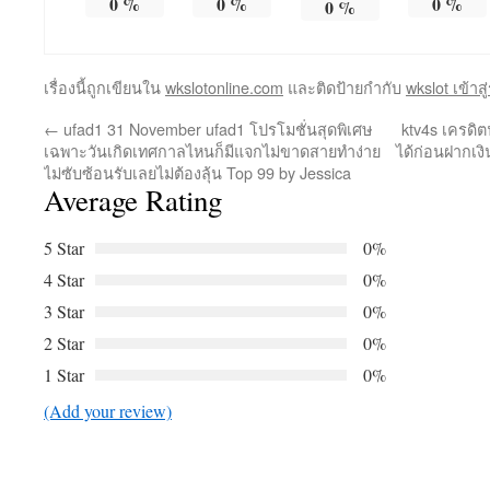
0
%
0
%
0
%
0
%
เรื่องนี้ถูกเขียนใน
wkslotonline.com
และติดป้ายกำกับ
wkslot เข้าส
←
ufad1 31 November ufad1 โปรโมชั่นสุดพิเศษ
ktv4s เครดิต
เฉพาะวันเกิดเทศกาลไหนก็มีแจกไม่ขาดสายทำง่าย
ได้ก่อนฝากเง
ไม่ซับซ้อนรับเลยไม่ต้องลุ้น Top 99 by Jessica
Average Rating
5 Star
0%
4 Star
0%
3 Star
0%
2 Star
0%
1 Star
0%
(Add your review)